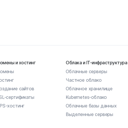
омены и хостинг
Облака и IT-инфраструктура
омены
Облачные серверы
остинг
Частное облако
оздание сайтов
Облачное хранилище
SL-сертификаты
Kubernetes-облако
PS-хостинг
Облачные базы данных
Выделенные серверы