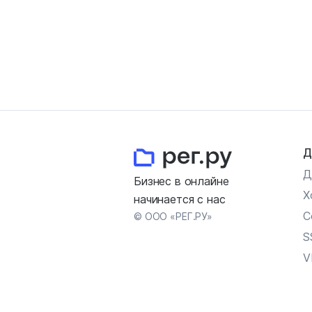
Д
Д
Бизнес в онлайне
Х
начинается с нас
С
© ООО «РЕГ.РУ»
S
V